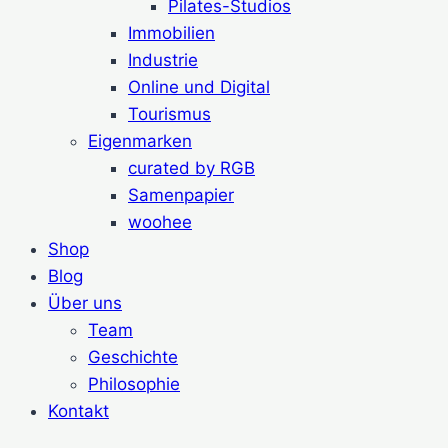
Pilates-Studios
Immobilien
Industrie
Online und Digital
Tourismus
Eigenmarken
curated by RGB
Samenpapier
woohee
Shop
Blog
Über uns
Team
Geschichte
Philosophie
Kontakt