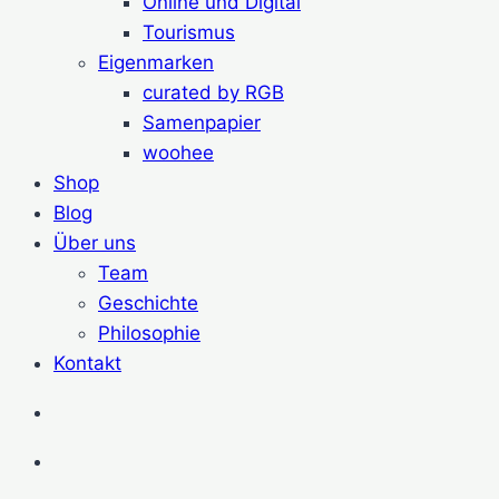
Online und Digital
Tourismus
Eigenmarken
curated by RGB
Samenpapier
woohee
Shop
Blog
Über uns
Team
Geschichte
Philosophie
Kontakt