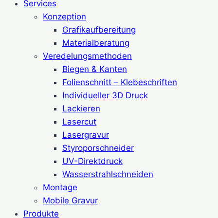
Services
Konzeption
Grafikaufbereitung
Materialberatung
Veredelungsmethoden
Biegen & Kanten
Folienschnitt – Klebeschriften
Individueller 3D Druck
Lackieren
Lasercut
Lasergravur
Styroporschneider
UV-Direktdruck
Wasserstrahlschneiden
Montage
Mobile Gravur
Produkte